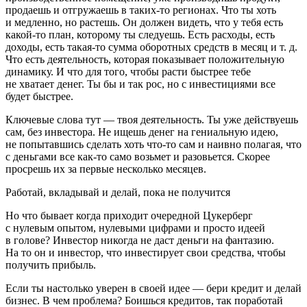
продаешь и отгружаешь в таких-то регионах. Что ты хоть
и медленно, но растешь. Он должен видеть, что у тебя есть
какой-то план, которому ты следуешь. Есть расходы, есть
доходы, есть такая-то сумма оборотных средств в месяц
и т. д.
Что есть деятельность, которая показывает положительную
динамику. И что для того, чтобы расти быстрее тебе
не хватает денег. Ты бы и так рос, но с инвестициями все
будет быстрее.
Ключевые слова тут — твоя деятельность. Ты уже действуешь
сам, без инвестора. Не ищешь денег на гениальную идею,
не попытавшись сделать хоть что-то сам и наивно полагая, что
с деньгами все как-то само возьмет и разовьется. Скорее
просрешь их за первые несколько месяцев.
Работай, вкладывай и делай, пока не получится
Но что бывает когда приходит очередной Цукерберг
с нулевым опытом, нулевыми цифрами и просто идеей
в голове? Инвестор никогда не даст деньги на фантазию.
На то он и инвестор, что инвестирует свои средства, чтобы
получить прибыль.
Если ты настолько уверен в своей идее — бери кредит и делай
бизнес. В чем проблема? Боишься кредитов, так поработай