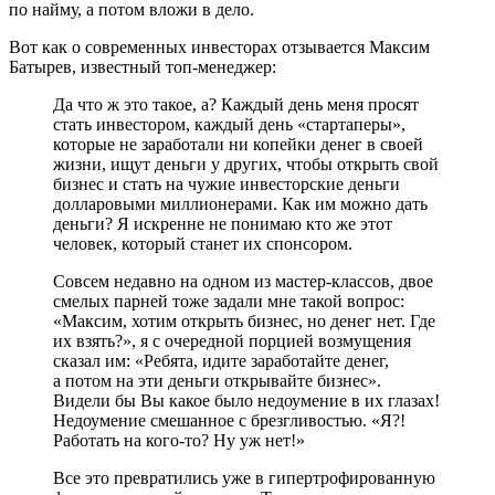
по найму, а потом вложи в дело.
Вот как о современных инвесторах отзывается Максим
Батырев, известный топ-менеджер:
Да что ж это такое, а? Каждый день меня просят
стать инвестором, каждый день «стартаперы»,
которые не заработали ни копейки денег в своей
жизни, ищут деньги у других, чтобы открыть свой
бизнес и стать на чужие инвесторские деньги
долларовыми миллионерами. Как им можно дать
деньги? Я искренне не понимаю кто же этот
человек, который станет их спонсором.
Совсем недавно на одном из мастер-классов, двое
смелых парней тоже задали мне такой вопрос:
«Максим, хотим открыть бизнес, но денег нет. Где
их взять?», я с очередной порцией возмущения
сказал им: «Ребята, идите заработайте денег,
а потом на эти деньги открывайте бизнес».
Видели бы Вы какое было недоумение в их глазах!
Недоумение смешанное с брезгливостью. «Я?!
Работать на кого-то? Ну уж нет!»
Все это превратились уже в гипертрофированную