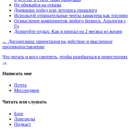
Не обижайся на отказы
Дневники побед или летопись прошлого
Используй отрицательные черты характера как топливо
Осмысление компонентов любого бизнеса. Аналогия с
Го
Дозируйте отдых. Как я пропал на 2 месяца из жизни
← Дисциплина: ориентация на действие и мысленное
противопоставление
Что читать и кого смотреть, чтобы разобраться в инвестициях
→
Написать мне
Почта
Мессенджер
Читать или слушать
Блог
Лонгриды
Подкаст