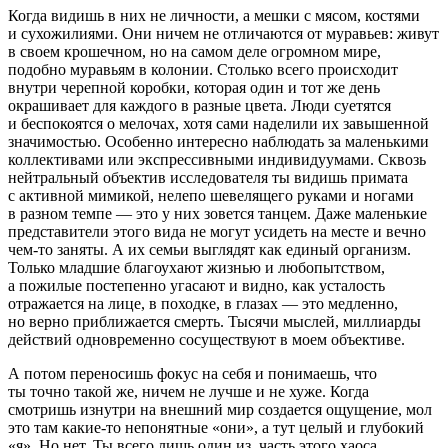
Когда видишь в них не личности, а мешки с мясом, костями
и сухожилиями. Они ничем не отличаются от муравьев: живут
в своем крошечном, но на самом деле огромном мире,
подобно муравьям в колонии. Столько всего происходит
внутри черепной коробки, которая один и тот же день
окрашивает для каждого в разные цвета. Люди суетятся
и беспокоятся о мелочах, хотя сами наделили их завышенной
значимостью. Особенно интересно наблюдать за маленькими
коллективами или экспрессивными индивидуумами. Сквозь
нейтральный объектив исследователя ты видишь примата
с активной мимикой, нелепо шевелящего руками и ногами
в разном темпе — это у них зовется танцем. Даже маленькие
представители этого вида не могут усидеть на месте и вечно
чем-то заняты. А их семьи выглядят как единый организм.
Только младшие благоухают жизнью и любопытством,
а пожилые постепенно угасают и видно, как усталость
отражается на лице, в походке, в глазах — это медленно,
но верно приближается смерть. Тысячи мыслей, миллиарды
действий одновременно сосуществуют в моем объективе.
А потом переносишь фокус на себя и понимаешь, что
ты точно такой же, ничем не лучше и не хуже. Когда
смотришь изнутри на внешний мир создается ощущение, мол
это там какие-то непонятные «они», а тут целый и глубокий
«я». Но нет. Ты всего лишь один из, часть этого хаоса.