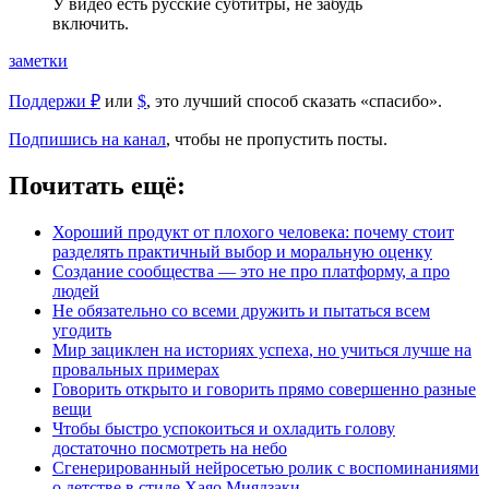
У видео есть русские субтитры, не забудь
включить.
заметки
Поддержи ₽
или
$
, это лучший способ сказать «спасибо».
Подпишись на канал
, чтобы не пропустить посты.
Почитать ещё:
Хороший продукт от плохого человека: почему стоит
разделять практичный выбор и моральную оценку
Создание сообщества — это не про платформу, а про
людей
Не обязательно со всеми дружить и пытаться всем
угодить
Мир зациклен на историях успеха, но учиться лучше на
провальных примерах
Говорить открыто и говорить прямо совершенно разные
вещи
Чтобы быстро успокоиться и охладить голову
достаточно посмотреть на небо
Сгенерированный нейросетью ролик с воспоминаниями
о детстве в стиле Хаяо Миядзаки